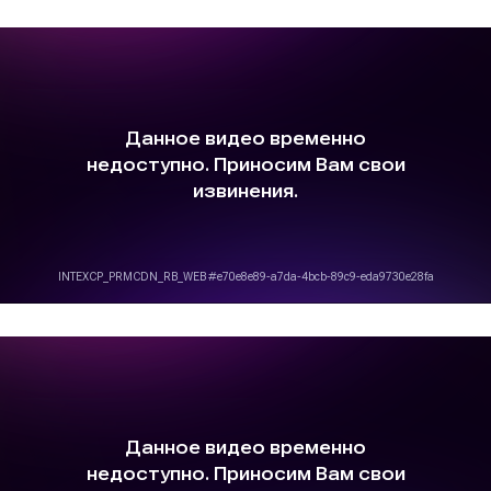
НАШИ КОНТАКТЫ
телефон
8 812 628 88 18
почта
hello@umahouse.ru
офис
Санкт-Петербург,
Мебельная 12, БЦ Авиатор