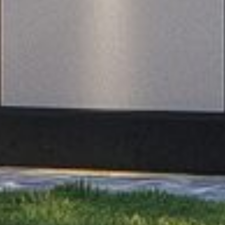
гостеприимных людей, любящих собирать уютные
и большие компании. Ведь в этой гостиной места
хватит для всех! Окна в пол на первом и втором
этаже дарят ощущение простора, света и
близости к природе.
В проекте не выделена мастер-спальня, однако
санузлы предусмотрены на первом и на втором
этаже, что обеспечивает нужный уровень
комфорта для всех. Проект отлично подходит для
круглогодичного проживания, для семей из 3-4
человек.