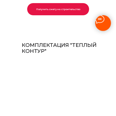
Санкт-Петербург,
Получить смету на строительство
Мебельная 12, БЦ Авиатор
Заказать звонок
КОМПЛЕКТАЦИЯ "ТЕПЛЫЙ
КОНТУР"
Проведение инженерных изысканий
на участке
Разработка проектной документации
Разбивка осей на местности
Изготовление фундамента по
проекту (монолитная плита или
лента)
Устройство закладных под