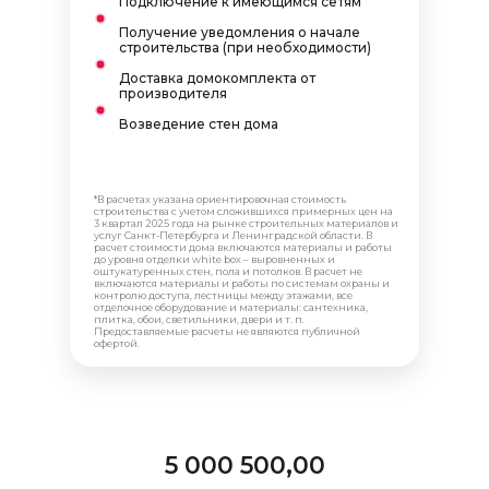
Подключение к имеющимся сетям
Получение уведомления о начале
строительства (при необходимости)
Доставка домокомплекта от
производителя
Возведение стен дома
*Точную смету мы сможем составить только после
выезда на участок для оценки геодезических
условий строительства.
*В расчетах указана ориентировочная стоимость
строительства с учетом сложившихся примерных цен на
3 квартал 2025 года на рынке строительных материалов и
услуг Санкт-Петербурга и Ленинградской области. В
расчет стоимости дома включаются материалы и работы
до уровня отделки white box – выровненных и
оштукатуренных стен, пола и потолков. В расчет не
включаются материалы и работы по системам охраны и
контролю доступа, лестницы между этажами, все
НАШИ КОНТАКТЫ
отделочное оборудование и материалы: сантехника,
плитка, обои, светильники, двери и т. п.
Предоставляемые расчеты не являются публичной
офертой.
телефон
8 812 628 88 18
почта
hello@umahouse.ru
5 000 500,00
офис