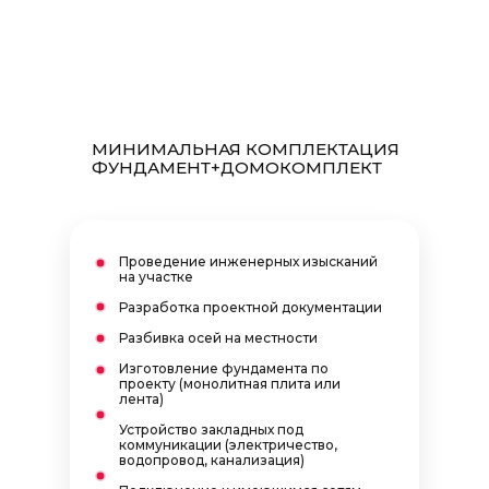
МИНИМАЛЬНАЯ КОМПЛЕКТАЦИЯ
ФУНДАМЕНТ+ДОМОКОМПЛЕКТ
РАССЧИТАЙТЕ
ПРЕДВАРИТЕЛЬНУЮ
СТОИМОСТЬ И СРОКИ
Проведение инженерных изысканий
на участке
СТРОИТЕЛЬСТВА
Разработка проектной документации
Ответьте на 4 вопроса - и получите
Разбивка осей на местности
ориентировочную стоимость «теплого
контура»
*
Изготовление фундамента по
проекту (монолитная плита или
лента)
Рассчитать
стоимость
Устройство закладных под
коммуникации (электричество,
водопровод, канализация)