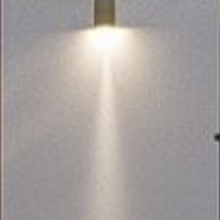
Двухэтажный дом с мансардным
вторым этажом, позволит
выразить свой внутренний мир
творческим личностям.
Дом спроектирован таким образом, чтобы
разделить общее жилое пространство между
этажами:
кухня и гостиная – в формате «openspace» на
первом этаже и отдельные комнаты для
индивидуального использования – на втором
этаже.
Проект подходит для активных, творческих и