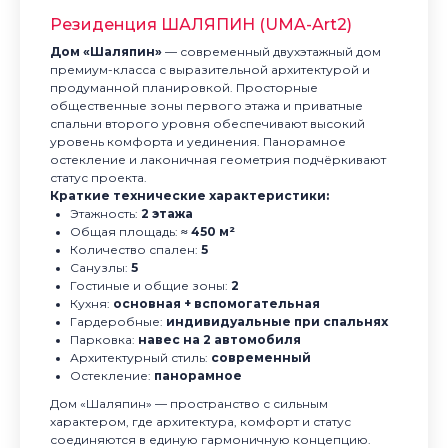
Резиденция ШАЛЯПИН (UMA-Art2)
Дом «Шаляпин»
— современный двухэтажный дом
премиум-класса с выразительной архитектурой и
продуманной планировкой. Просторные
общественные зоны первого этажа и приватные
спальни второго уровня обеспечивают высокий
уровень комфорта и уединения. Панорамное
остекление и лаконичная геометрия подчёркивают
статус проекта.
Краткие технические характеристики:
Этажность:
2 этажа
Общая площадь:
≈ 450 м²
Количество спален:
5
Санузлы:
5
Гостиные и общие зоны:
2
Кухня:
основная + вспомогательная
Гардеробные:
индивидуальные при спальнях
Парковка:
навес на 2 автомобиля
Архитектурный стиль:
современный
Остекление:
панорамное
Дом «Шаляпин» — пространство с сильным
характером, где архитектура, комфорт и статус
соединяются в единую гармоничную концепцию.