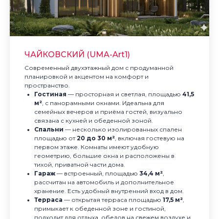
ЧАЙКОВСКИЙ (UMA-Art1)
Современный двухэтажный дом с продуманной
планировкой и акцентом на комфорт и
пространство.
Гостиная
— просторная и светлая, площадью
41,5
м²
, с панорамными окнами. Идеальна для
семейных вечеров и приёма гостей, визуально
связана с кухней и обеденной зоной.
Спальни
— несколько изолированных спален
площадью от
20 до 30 м²
, включая гостевую на
первом этаже. Комнаты имеют удобную
геометрию, большие окна и расположены в
тихой, приватной части дома.
Гараж
— встроенный, площадью
34,4 м²
,
рассчитан на автомобиль и дополнительное
хранение. Есть удобный внутренний вход в дом.
Терраса
— открытая терраса площадью
17,5 м²
,
примыкает к обеденной зоне и гостиной,
подходит для отдыха, обедов на свежем воздухе и